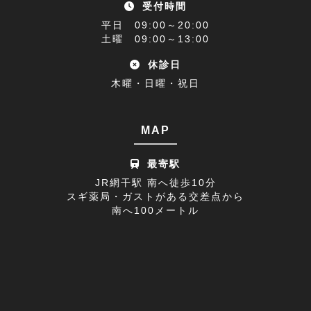
受付時間
アクセス(1)
2022年11月(9)
平日 09:00～20:00
難聴(1)
土曜 09:00～13:00
2022年10月(9)
休診日
腰椎椎間板ヘルニア(1)
2022年09月(9)
木曜・日曜・祝日
休診日のお知らせ(1)
2022年08月(8)
不眠症(1)
2022年07月(15)
MAP
足の付け根(1)
2022年06月(12)
最寄駅
首の痛み(2)
2022年05月(11)
JR網干駅 南へ徒歩10分
スギ薬局・ガストがある交差点から
寒暖差疲労(1)
2022年04月(8)
南へ100メートル
膝の痛み(1)
2022年03月(9)
改善事例(1)
足のしびれ(3)