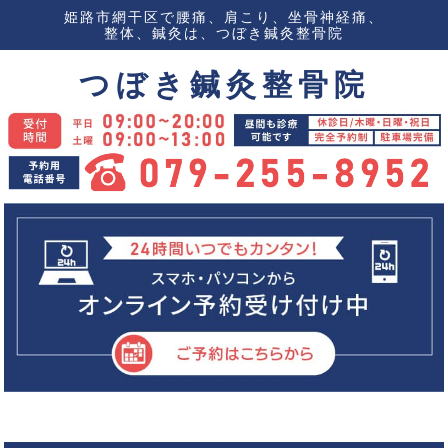
姫路市網干区で腰痛、肩こり、坐骨神経痛、
整体、鍼灸は、つぼき鍼灸整骨院
つぼき鍼灸整骨院