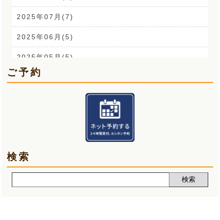
外反母趾(1)
2025年07月(7)
来院なさる患者さまへ(1)
2025年06月(5)
O脚(2)
2025年05月(5)
ご予約
手首の痛み(3)
2025年04月(6)
顎関節症(3)
2025年03月(5)
熱中症(5)
2025年02月(5)
夏バテ(3)
2025年01月(6)
検索
肩痛(2)
2024年12月(5)
声(12)
2024年11月(5)
睡眠改善講座(2)
2024年10月(5)
クーラー病(5)
2024年09月(5)