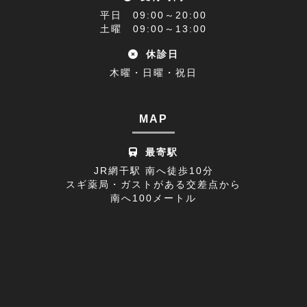
アクセス(1)
2022年11月(9)
平日 09:00～20:00
難聴(1)
土曜 09:00～13:00
2022年10月(9)
休診日
腰椎椎間板ヘルニア(1)
2022年09月(9)
木曜・日曜・祝日
休診日のお知らせ(1)
2022年08月(8)
不眠症(1)
2022年07月(15)
MAP
足の付け根(1)
2022年06月(12)
最寄駅
首の痛み(2)
2022年05月(11)
JR網干駅 南へ徒歩10分
スギ薬局・ガストがある交差点から
寒暖差疲労(1)
2022年04月(8)
南へ100メートル
膝の痛み(1)
2022年03月(9)
改善事例(1)
足のしびれ(3)