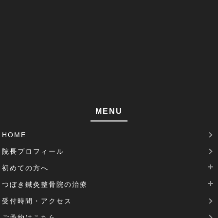
足がつる(3)
寝違い(4)
左腕のだるさ(1)
巻き肩(1)
筋肉痛(1)
足裏の痛み(1)
MENU
腱鞘炎(2)
HOME
足のむくみ(2)
院長プロフィール
腰部脊柱管狭窄症(3)
初めての方へ
パーキンソン病(1)
つぼき鍼灸整骨院の治療
当院は完全予約制です
受付時間・アクセス
治療費について
腰痛治療
機能性胃炎(1)
ご予約はこちら
SDGsの取り組み
肩こりの治療