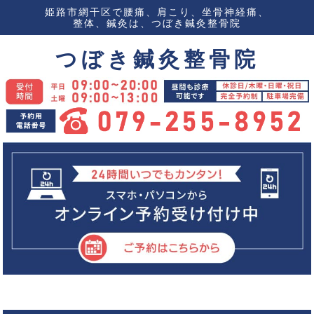
姫路市網干区で腰痛、肩こり、坐骨神経痛、
整体、鍼灸は、つぼき鍼灸整骨院
つぼき鍼灸整骨院