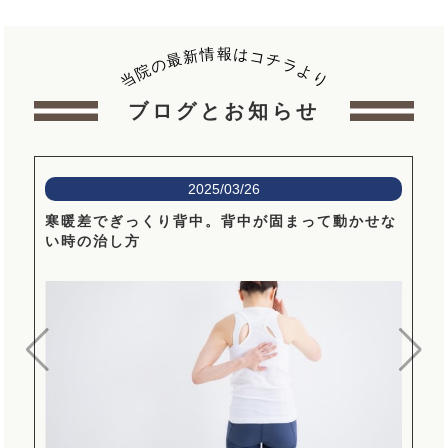
報
情
は
新
コ
最
チ
の
ラ
院
よ
当
り
ブログとお知らせ
2025/03/26
寒暖差でぎっくり背中。背中が固まって動かせな
い時の治し方