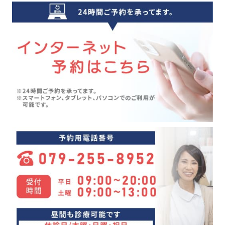
気象病(6)
2024年08月(7)
膝痛(5)
2024年07月(5)
五月病(3)
2024年06月(7)
シンスプリント(1)
2024年05月(6)
寝違え(1)
2024年04月(8)
めまい(3)
2024年03月(4)
変形性股関節症(7)
2024年02月(4)
ぎっくり背中(1)
2024年01月(4)
眼精疲労(1)
2023年12月(4)
講座(3)
2023年11月(4)
頭痛(3)
2023年10月(7)