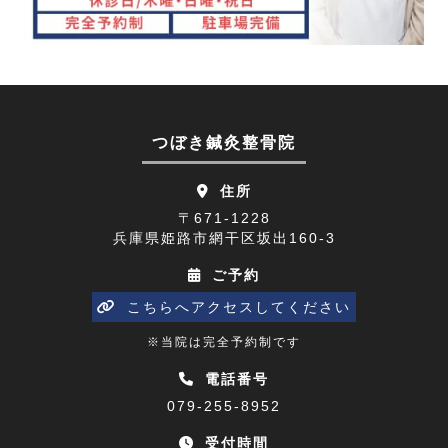
首こり(1)
2023年09月(9)
肩の痛み(2)
2023年08月(10)
顔面神経麻痺(2)
2023年07月(9)
つぼき鍼灸整骨院
四十肩(1)
2023年06月(9)
住所
リニューアルオープン(2)
2023年05月(9)
〒671-1228
兵庫県姫路市網干区坂出160-3
五十肩(7)
2023年04月(8)
ご予約
ひめじプレミアム商品券(1)
2023年03月(10)
こちらへアクセスしてください
寒暖差(1)
2023年02月(8)
※当院は完全予約制です
睡眠障害解消講座(1)
2023年01月(9)
電話番号
079-255-8952
乗り物酔い(1)
2022年12月(9)
受付時間