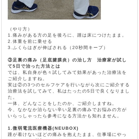
（やり方）
1.痛みがある方の足を後ろに、踵は床につけたまま。
2.体重を前に乗せる
3.ふくらはぎが伸ばされる（20秒間キープ）
③足裏の痛み（足底腱膜炎）の治し方 治療家が試し
て5日で治った方法とは
では、私自身が色々試してみて効果があった治療法を
ご紹介しますね。
実は②の3つのセルフケアを行いながら次にご紹介する
治療法を試してみて、私はたったの5日で良くなりまし
た。
一体、どんなことをしたのか、ご紹介しますね。
今、なかなか治らない辛い足裏の痛みでお悩みの方が
いらっしゃったら参考になる方法かも知れません。
1.微弱電流医療機器(NEUBOX)
踵が着けないほどの痛みを抱えたまま、仕事場にやっ