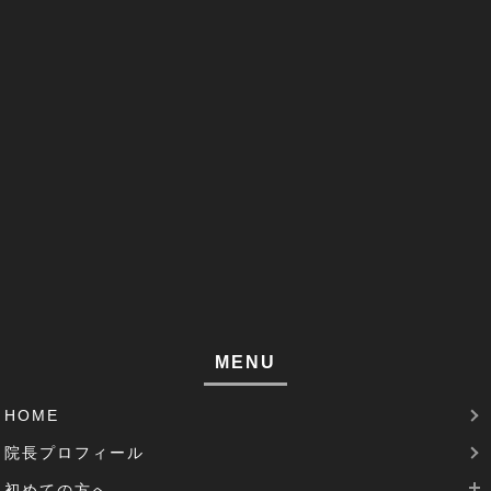
改善事例(1)
足のしびれ(3)
足がつる(3)
寝違い(4)
左腕のだるさ(1)
巻き肩(1)
筋肉痛(1)
足裏の痛み(1)
MENU
腱鞘炎(2)
HOME
足のむくみ(2)
院長プロフィール
腰部脊柱管狭窄症(3)
初めての方へ