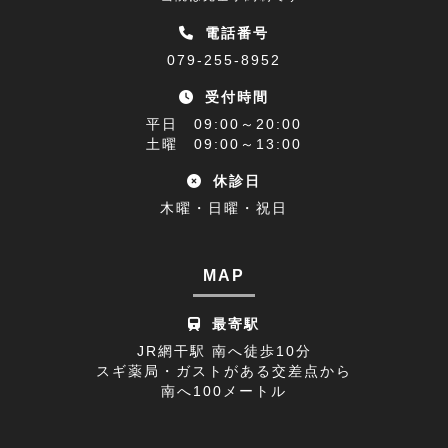
睡眠障害解消講座(1)
2023年01月(9)
電話番号
079-255-8952
乗り物酔い(1)
2022年12月(9)
受付時間
アクセス(1)
2022年11月(9)
平日 09:00～20:00
難聴(1)
土曜 09:00～13:00
2022年10月(9)
休診日
腰椎椎間板ヘルニア(1)
2022年09月(9)
木曜・日曜・祝日
休診日のお知らせ(1)
2022年08月(8)
不眠症(1)
2022年07月(15)
MAP
足の付け根(1)
2022年06月(12)
最寄駅
首の痛み(2)
2022年05月(11)
JR網干駅 南へ徒歩10分
スギ薬局・ガストがある交差点から
寒暖差疲労(1)
2022年04月(8)
南へ100メートル
膝の痛み(1)
2022年03月(9)