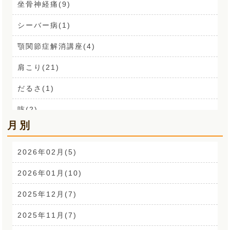
坐骨神経痛(9)
シーバー病(1)
顎関節症解消講座(4)
肩こり(21)
だるさ(1)
咳(2)
月別
肩こり解消講座(14)
お声(1)
2026年02月(5)
CSR活動(24)
2026年01月(10)
腰痛(52)
2025年12月(7)
自律神経(2)
2025年11月(7)