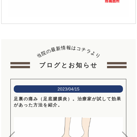
報
情
は
新
コ
最
チ
の
ラ
院
よ
当
り
ブログとお知らせ
2023/04/15
足裏の痛み（足底腱膜炎）。治療家が試して効果
があった方法を紹介。