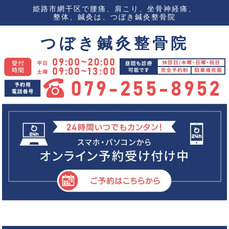
姫路市網干区で腰痛、肩こり、坐骨神経痛、
整体、鍼灸は、つぼき鍼灸整骨院
つぼき鍼灸整骨院