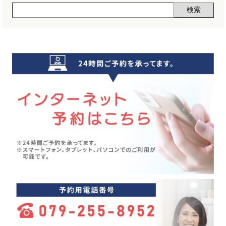
声(12)
2024年11月(5)
睡眠改善講座(2)
2024年10月(5)
クーラー病(5)
2024年09月(5)
気象病(6)
2024年08月(7)
膝痛(5)
2024年07月(5)
五月病(3)
2024年06月(7)
シンスプリント(1)
2024年05月(6)
寝違え(1)
2024年04月(8)
めまい(3)
2024年03月(4)
変形性股関節症(7)
2024年02月(4)
ぎっくり背中(1)
2024年01月(4)