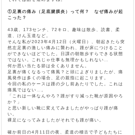
①足裏の痛み（足底腱膜炎）って何？ なぜ痛みが起
こった？
43歳、173センチ、72キロ、趣味は散歩、読書、柔
道、けん玉道など。
そんな私が2023年4月12日（火曜日）、朝起きたら突
然左足裏の激しい痛みに襲われ、踵が床につけること
ができないほどでした。日課の朝散歩すらできる状態
ではない。これじゃ仕事も無理かもしれない…
何か思い当たる節は全くありません。
足裏が痛くなるって痛風？と頭によぎりましたが、痛
風発作は多くの場合、足の親指に起こります。
今回の私のケースは踵の少し前あたりでした。これは
痛風ではない…。
「これは一体なんやろ？踵がすり減った靴が原因やろ
か？」
と思い新しい靴に変えてみましたがやっぱり踵が痛
い。
裸足になってみましたがそれでも踵が痛い。
確か前日の4月11日の夜、柔道の稽古で子どもたちに