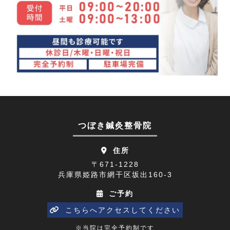
眼精疲労(1)
2023年12月(4)
講座(3)
2023年11月(4)
頭痛(3)
2023年10月(7)
首こり(1)
2023年09月(9)
肩の痛み(2)
2023年08月(10)
顔面神経麻痺(2)
2023年07月(9)
つぼき鍼灸整骨院
四十肩(1)
2023年06月(9)
住所
リニューアルオープン(2)
2023年05月(9)
〒671-1228
兵庫県姫路市網干区坂出160-3
五十肩(7)
2023年04月(8)
ご予約
ひめじプレミアム商品券(1)
2023年03月(10)
こちらへアクセスしてください
寒暖差(1)
2023年02月(8)
※当院は完全予約制です