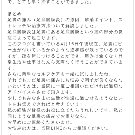
で、とても早く治すことができました。
まとめ
足裏の痛み（足底腱膜炎）の原因、解消ポイント、ス
トレッチや治療方法ついて解説しました。
足底腱膜炎は足裏にある足底腱膜という踵の部分の炎
症によって起こります。
このブログを書いている4月16日午後現在、足裏にビ
ー玉が付いているかのような違和感が残っているので
すが、踵を床につけることができ、痛みは全くなく日
常生活や仕事はなんら支障なく行うことができていま
す。
さらに簡単なセルフケアも一緒に試しましたね。
それでもまだ足裏の痛みにお悩みで調子が良くならな
いという方は、当院に一度ご相談いただければ適切な
アドバイスをさせて頂きます。
少しでもみなさまの生活が快適に過ごせるようなヒン
トをお伝えできればと考えています。
私の経験が皆様のお役に立てたらうれしいです。私と
同じような足裏の痛みでお困りなら、
お早めにご連絡くださいませ。
お悩みの方は、当院LINEからご相談ください。
→