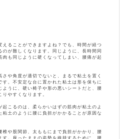
変えることができますよね？でも、時間が経つ
るのが難しくなります。同じように、長時間同
筋肉も同じように硬くなってしまい、腰痛が起
高さや角度が適切でないと、まるで粘土を置く
です。不安定な台に置かれた粘土は形を保ちに
じように、硬い椅子や形の悪いシートだと、腰
こりやすくなります。
が起こるのは、柔らかいはずの筋肉が粘土のよ
た粘土のように腰に負担がかかることが原因な
腰椎や股関節、太ももにまで負担がかかり、腰
ます。座ったままの姿勢を維持するために、腰