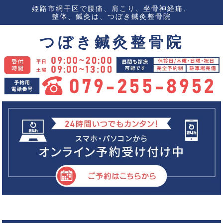
姫路市網干区で腰痛、肩こり、坐骨神経痛、
整体、鍼灸は、つぼき鍼灸整骨院
つぼき鍼灸整骨院