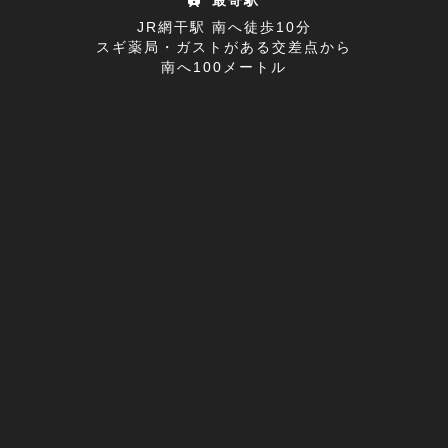
最寄駅
首の痛み(2)
2022年05月(11)
JR網干駅 南へ徒歩10分
スギ薬局・ガストがある交差点から
寒暖差疲労(1)
2022年04月(8)
南へ100メートル
膝の痛み(1)
2022年03月(9)
改善事例(1)
足のしびれ(3)
足がつる(3)
寝違い(4)
左腕のだるさ(1)
巻き肩(1)
筋肉痛(1)
足裏の痛み(1)