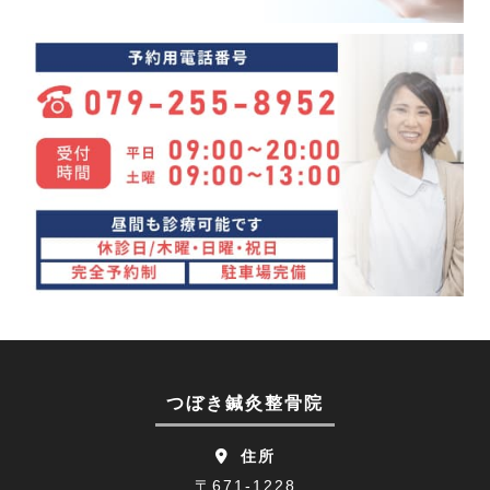
めまい(3)
2024年03月(4)
変形性股関節症(7)
2024年02月(4)
ぎっくり背中(1)
2024年01月(4)
眼精疲労(1)
2023年12月(4)
講座(3)
2023年11月(4)
頭痛(3)
2023年10月(7)
首こり(1)
2023年09月(9)
肩の痛み(2)
2023年08月(10)
顔面神経麻痺(2)
2023年07月(9)
つぼき鍼灸整骨院
四十肩(1)
2023年06月(9)
住所
リニューアルオープン(2)
2023年05月(9)
〒671-1228