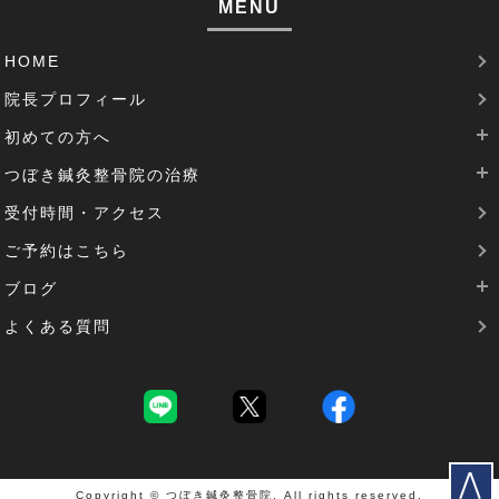
MENU
腱鞘炎(2)
HOME
足のむくみ(2)
院長プロフィール
腰部脊柱管狭窄症(3)
初めての方へ
パーキンソン病(1)
つぼき鍼灸整骨院の治療
当院は完全予約制です
受付時間・アクセス
治療費について
腰痛治療
機能性胃炎(1)
ご予約はこちら
SDGsの取り組み
肩こりの治療
反り腰(2)
ブログ
花粉症の治療
患者様の声(1)
よくある質問
逆子治療
最新のブログ
圧迫骨折(1)
坐骨神経痛の治療
過去のブログ
深呼吸(1)
頭痛の治療
首痛(2)
夜泣き(1)
Copyright © つぼき鍼灸整骨院. All rights reserved.