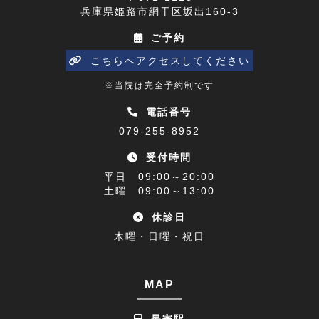
兵庫県姫路市網干区坂出160-3
五十肩(7)
2023年04月(8)
ご予約
ひめじプレミアム商品券(1)
2023年03月(10)
こちらへアクセスしてください
寒暖差(1)
2023年02月(8)
※当院は完全予約制です
睡眠障害解消講座(1)
2023年01月(9)
電話番号
079-255-8952
乗り物酔い(1)
2022年12月(9)
受付時間
アクセス(1)
2022年11月(9)
平日 09:00～20:00
難聴(1)
土曜 09:00～13:00
2022年10月(9)
休診日
腰椎椎間板ヘルニア(1)
2022年09月(9)
木曜・日曜・祝日
休診日のお知らせ(1)
2022年08月(8)
不眠症(1)
2022年07月(15)
MAP
足の付け根(1)
2022年06月(12)