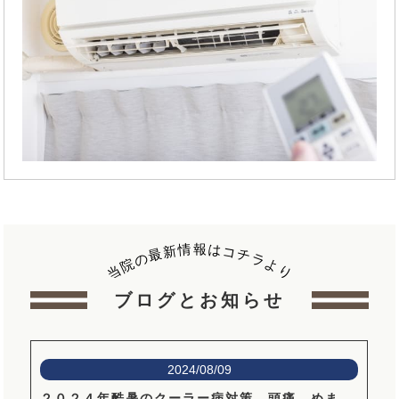
報
情
は
新
コ
最
チ
の
ラ
院
よ
当
り
ブログとお知らせ
2024/08/09
２０２４年酷暑のクーラー病対策。頭痛、めま