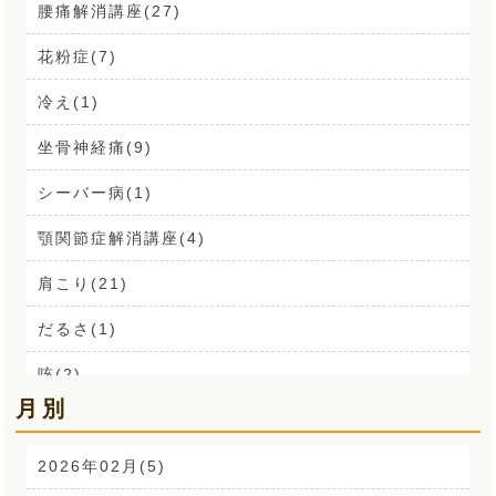
腰痛解消講座(27)
花粉症(7)
冷え(1)
坐骨神経痛(9)
シーバー病(1)
顎関節症解消講座(4)
肩こり(21)
だるさ(1)
咳(2)
月別
肩こり解消講座(14)
お声(1)
2026年02月(5)