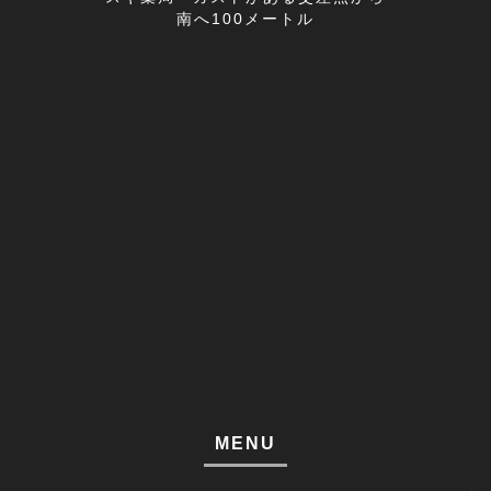
寒暖差疲労(1)
2022年04月(8)
南へ100メートル
膝の痛み(1)
2022年03月(9)
改善事例(1)
足のしびれ(3)
足がつる(3)
寝違い(4)
左腕のだるさ(1)
巻き肩(1)
筋肉痛(1)
足裏の痛み(1)
MENU
腱鞘炎(2)