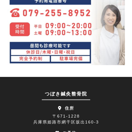
変形性股関節症(7)
2024年02月(4)
ぎっくり背中(1)
2024年01月(4)
眼精疲労(1)
2023年12月(4)
講座(3)
2023年11月(4)
頭痛(3)
2023年10月(7)
首こり(1)
2023年09月(9)
肩の痛み(2)
2023年08月(10)
顔面神経麻痺(2)
2023年07月(9)
つぼき鍼灸整骨院
四十肩(1)
2023年06月(9)
住所
リニューアルオープン(2)
2023年05月(9)
〒671-1228
兵庫県姫路市網干区坂出160-3
五十肩(7)
2023年04月(8)