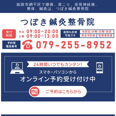
姫路市網干区で腰痛、肩こり、坐骨神経痛、
整体、鍼灸は、つぼき鍼灸整骨院
つぼき鍼灸整骨院