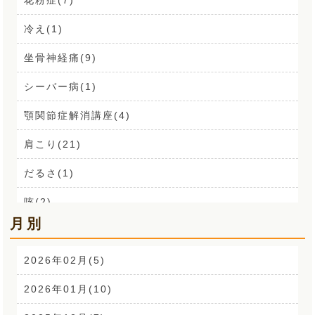
花粉症(7)
冷え(1)
坐骨神経痛(9)
シーバー病(1)
顎関節症解消講座(4)
肩こり(21)
だるさ(1)
咳(2)
月別
肩こり解消講座(14)
お声(1)
2026年02月(5)
CSR活動(24)
2026年01月(10)