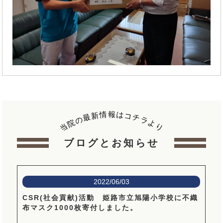
報
情
は
新
コ
最
チ
の
ラ
院
よ
当
り
ブログとお知らせ
2022/06/03
CSR(社会貢献)活動 姫路市立旭陽小学校に不織
布マスク1000枚寄付しました。