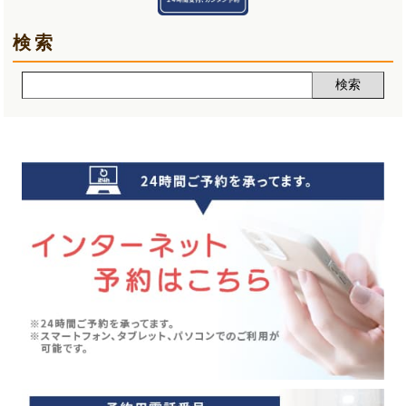
夏バテ(3)
2025年01月(6)
検索
肩痛(2)
2024年12月(5)
声(12)
2024年11月(5)
睡眠改善講座(2)
2024年10月(5)
クーラー病(5)
2024年09月(5)
気象病(6)
2024年08月(7)
膝痛(5)
2024年07月(5)
五月病(3)
2024年06月(7)
シンスプリント(1)
2024年05月(6)
寝違え(1)
2024年04月(8)
めまい(3)
2024年03月(4)