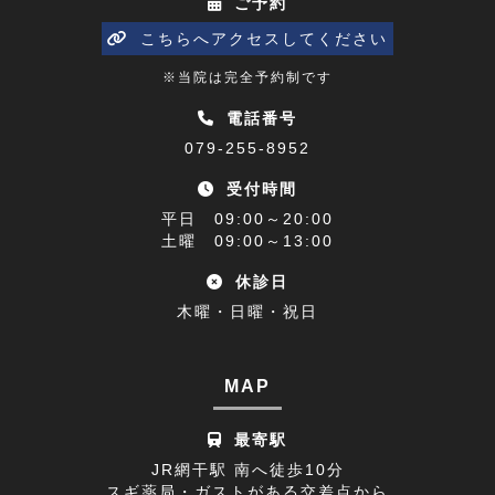
ご予約
ひめじプレミアム商品券(1)
2023年03月(10)
こちらへアクセスしてください
寒暖差(1)
2023年02月(8)
※当院は完全予約制です
睡眠障害解消講座(1)
2023年01月(9)
電話番号
079-255-8952
乗り物酔い(1)
2022年12月(9)
受付時間
アクセス(1)
2022年11月(9)
平日 09:00～20:00
難聴(1)
土曜 09:00～13:00
2022年10月(9)
休診日
腰椎椎間板ヘルニア(1)
2022年09月(9)
木曜・日曜・祝日
休診日のお知らせ(1)
2022年08月(8)
不眠症(1)
2022年07月(15)
MAP
足の付け根(1)
2022年06月(12)
最寄駅
首の痛み(2)
2022年05月(11)
JR網干駅 南へ徒歩10分
スギ薬局・ガストがある交差点から