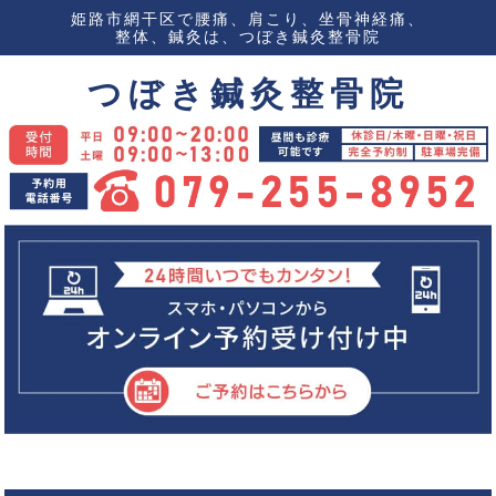
姫路市網干区で腰痛、肩こり、坐骨神経痛、
整体、鍼灸は、つぼき鍼灸整骨院
つぼき鍼灸整骨院