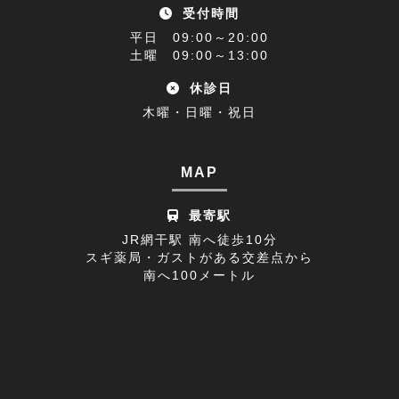
受付時間
アクセス(1)
2022年11月(9)
平日 09:00～20:00
難聴(1)
土曜 09:00～13:00
2022年10月(9)
休診日
腰椎椎間板ヘルニア(1)
2022年09月(9)
木曜・日曜・祝日
休診日のお知らせ(1)
2022年08月(8)
不眠症(1)
2022年07月(15)
MAP
足の付け根(1)
2022年06月(12)
最寄駅
首の痛み(2)
2022年05月(11)
JR網干駅 南へ徒歩10分
スギ薬局・ガストがある交差点から
寒暖差疲労(1)
2022年04月(8)
南へ100メートル
膝の痛み(1)
2022年03月(9)
改善事例(1)
足のしびれ(3)