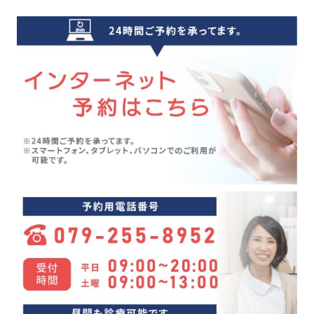
クーラー病(5)
2024年09月(5)
気象病(6)
2024年08月(7)
膝痛(5)
2024年07月(5)
五月病(3)
2024年06月(7)
シンスプリント(1)
2024年05月(6)
寝違え(1)
2024年04月(8)
めまい(3)
2024年03月(4)
変形性股関節症(7)
2024年02月(4)
ぎっくり背中(1)
2024年01月(4)
眼精疲労(1)
2023年12月(4)
講座(3)
2023年11月(4)