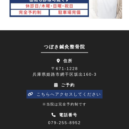
頭痛(3)
2023年10月(7)
首こり(1)
2023年09月(9)
肩の痛み(2)
2023年08月(10)
顔面神経麻痺(2)
2023年07月(9)
つぼき鍼灸整骨院
四十肩(1)
2023年06月(9)
住所
リニューアルオープン(2)
2023年05月(9)
〒671-1228
兵庫県姫路市網干区坂出160-3
五十肩(7)
2023年04月(8)
ご予約
ひめじプレミアム商品券(1)
2023年03月(10)
こちらへアクセスしてください
寒暖差(1)
2023年02月(8)
※当院は完全予約制です
睡眠障害解消講座(1)
2023年01月(9)
電話番号
079-255-8952
乗り物酔い(1)
2022年12月(9)