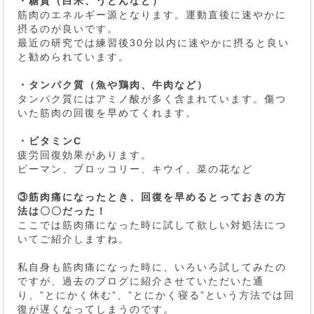
・糖質（白米、うどんなど）
筋肉のエネルギー源となります。運動直後に速やかに
摂るのが良いです。
最近の研究では練習後30分以内に速やかに摂ると良い
と勧められています。
・タンパク質（魚や鶏肉、牛肉など）
タンパク質にはアミノ酸が多く含まれています。傷つ
いた筋肉の回復を早めてくれます。
・ビタミンC
疲労回復効果があります。
ピーマン、ブロッコリー、キウイ、菜の花など
③筋肉痛になったとき、回復を早めるとっておきの方
法は〇〇だった！
ここでは筋肉痛になった時に試して欲しい対処法につ
いてご紹介しますね。
私自身も筋肉痛になった時に、いろいろ試してみたの
ですが、過去のブログに紹介させていただいた通
り、”とにかく休む”、”とにかく寝る”という方法では回
復が遅くなってしまうのです。