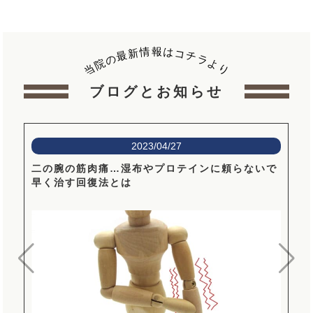
報
情
は
新
コ
最
チ
の
ラ
院
よ
当
り
ブログとお知らせ
2023/04/27
二の腕の筋肉痛…湿布やプロテインに頼らないで
早く治す回復法とは