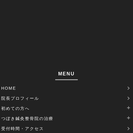
足がつる(3)
寝違い(4)
左腕のだるさ(1)
巻き肩(1)
筋肉痛(1)
足裏の痛み(1)
MENU
腱鞘炎(2)
HOME
足のむくみ(2)
院長プロフィール
腰部脊柱管狭窄症(3)
初めての方へ
パーキンソン病(1)
つぼき鍼灸整骨院の治療
当院は完全予約制です
受付時間・アクセス
治療費について
腰痛治療
機能性胃炎(1)