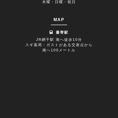
木曜・日曜・祝日
休診日のお知らせ(1)
2022年08月(8)
不眠症(1)
2022年07月(15)
MAP
足の付け根(1)
2022年06月(12)
最寄駅
首の痛み(2)
2022年05月(11)
JR網干駅 南へ徒歩10分
スギ薬局・ガストがある交差点から
寒暖差疲労(1)
2022年04月(8)
南へ100メートル
膝の痛み(1)
2022年03月(9)
改善事例(1)
足のしびれ(3)
足がつる(3)
寝違い(4)
左腕のだるさ(1)