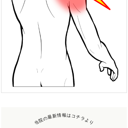
報
情
は
新
コ
最
チ
の
ラ
院
よ
当
り