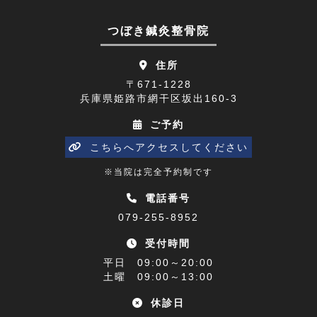
顔面神経麻痺(2)
2023年07月(9)
つぼき鍼灸整骨院
四十肩(1)
2023年06月(9)
住所
リニューアルオープン(2)
2023年05月(9)
〒671-1228
兵庫県姫路市網干区坂出160-3
五十肩(7)
2023年04月(8)
ご予約
ひめじプレミアム商品券(1)
2023年03月(10)
こちらへアクセスしてください
寒暖差(1)
2023年02月(8)
※当院は完全予約制です
睡眠障害解消講座(1)
2023年01月(9)
電話番号
079-255-8952
乗り物酔い(1)
2022年12月(9)
受付時間
アクセス(1)
2022年11月(9)
平日 09:00～20:00
難聴(1)
土曜 09:00～13:00
2022年10月(9)
休診日
腰椎椎間板ヘルニア(1)
2022年09月(9)