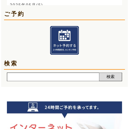
O脚(2)
2025年05月(5)
ご予約
手首の痛み(3)
2025年04月(6)
顎関節症(3)
2025年03月(5)
熱中症(5)
2025年02月(5)
夏バテ(3)
2025年01月(6)
検索
肩痛(2)
2024年12月(5)
声(12)
2024年11月(5)
睡眠改善講座(2)
2024年10月(5)
クーラー病(5)
2024年09月(5)
気象病(6)
2024年08月(7)
膝痛(5)
2024年07月(5)