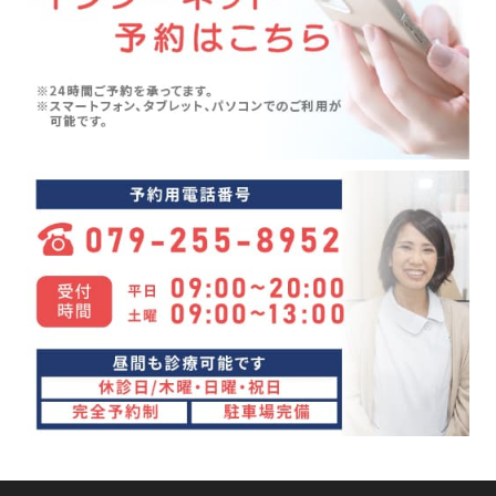
五月病(3)
2024年06月(7)
シンスプリント(1)
2024年05月(6)
寝違え(1)
2024年04月(8)
めまい(3)
2024年03月(4)
変形性股関節症(7)
2024年02月(4)
ぎっくり背中(1)
2024年01月(4)
眼精疲労(1)
2023年12月(4)
講座(3)
2023年11月(4)
頭痛(3)
2023年10月(7)
首こり(1)
2023年09月(9)
肩の痛み(2)
2023年08月(10)