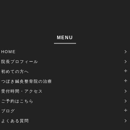
巻き肩(1)
筋肉痛(1)
足裏の痛み(1)
MENU
腱鞘炎(2)
HOME
足のむくみ(2)
院長プロフィール
腰部脊柱管狭窄症(3)
初めての方へ
パーキンソン病(1)
つぼき鍼灸整骨院の治療
当院は完全予約制です
受付時間・アクセス
治療費について
腰痛治療
機能性胃炎(1)
ご予約はこちら
SDGsの取り組み
肩こりの治療
反り腰(2)
ブログ
花粉症の治療
患者様の声(1)
よくある質問
逆子治療
最新のブログ
圧迫骨折(1)