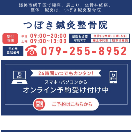
姫路市網干区で腰痛、肩こり、坐骨神経痛、
整体、鍼灸は、つぼき鍼灸整骨院
つぼき鍼灸整骨院