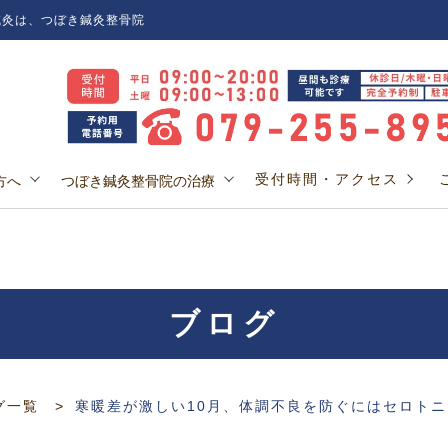
灸は、つぼき鍼灸整骨院
受付時間・アクセス
方へ
つぼき鍼灸整骨院の治療
ブログ
グ一覧
寒暖差が激しい10月、体調不良を防ぐにはセロト