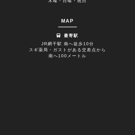
木曜・日曜・祝日
休診日のお知らせ(1)
2022年08月(8)
不眠症(1)
2022年07月(15)
MAP
足の付け根(1)
2022年06月(12)
最寄駅
首の痛み(2)
2022年05月(11)
JR網干駅 南へ徒歩10分
スギ薬局・ガストがある交差点から
寒暖差疲労(1)
2022年04月(8)
南へ100メートル
膝の痛み(1)
2022年03月(9)
改善事例(1)
足のしびれ(3)
足がつる(3)
寝違い(4)
左腕のだるさ(1)