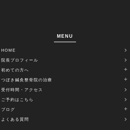
巻き肩(1)
筋肉痛(1)
足裏の痛み(1)
MENU
腱鞘炎(2)
HOME
足のむくみ(2)
院長プロフィール
腰部脊柱管狭窄症(3)
初めての方へ
パーキンソン病(1)
つぼき鍼灸整骨院の治療
当院は完全予約制です
受付時間・アクセス
治療費について
腰痛治療
機能性胃炎(1)
ご予約はこちら
SDGsの取り組み
肩こりの治療
反り腰(2)
ブログ
花粉症の治療
患者様の声(1)
よくある質問
逆子治療
最新のブログ
圧迫骨折(1)
坐骨神経痛の治療
過去のブログ