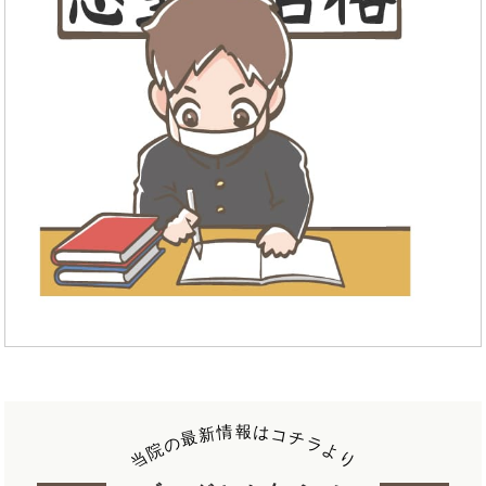
報
情
は
新
コ
最
チ
の
ラ
院
よ
当
り