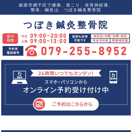
姫路市網干区で腰痛、肩こり、坐骨神経痛、
整体、鍼灸は、つぼき鍼灸整骨院
つぼき鍼灸整骨院