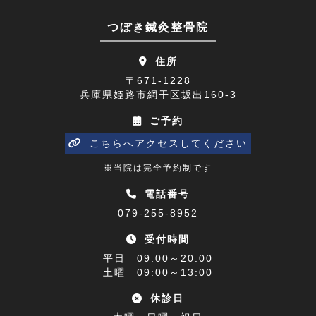
顔面神経麻痺(2)
2023年07月(9)
つぼき鍼灸整骨院
四十肩(1)
2023年06月(9)
住所
リニューアルオープン(2)
2023年05月(9)
〒671-1228
兵庫県姫路市網干区坂出160-3
五十肩(7)
2023年04月(8)
ご予約
ひめじプレミアム商品券(1)
2023年03月(10)
こちらへアクセスしてください
寒暖差(1)
2023年02月(8)
※当院は完全予約制です
睡眠障害解消講座(1)
2023年01月(9)
電話番号
079-255-8952
乗り物酔い(1)
2022年12月(9)
受付時間
アクセス(1)
2022年11月(9)
平日 09:00～20:00
難聴(1)
土曜 09:00～13:00
2022年10月(9)
休診日
腰椎椎間板ヘルニア(1)
2022年09月(9)