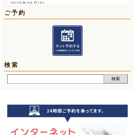
O脚(2)
2025年05月(5)
ご予約
手首の痛み(3)
2025年04月(6)
顎関節症(3)
2025年03月(5)
熱中症(5)
2025年02月(5)
夏バテ(3)
2025年01月(6)
検索
肩痛(2)
2024年12月(5)
声(12)
2024年11月(5)
睡眠改善講座(2)
2024年10月(5)
クーラー病(5)
2024年09月(5)
気象病(6)
2024年08月(7)
膝痛(5)
2024年07月(5)