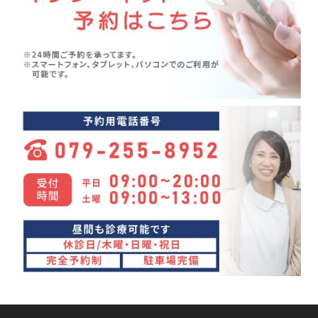
五月病(3)
2024年06月(7)
シンスプリント(1)
2024年05月(6)
寝違え(1)
2024年04月(8)
めまい(3)
2024年03月(4)
変形性股関節症(7)
2024年02月(4)
ぎっくり背中(1)
2024年01月(4)
眼精疲労(1)
2023年12月(4)
講座(3)
2023年11月(4)
頭痛(3)
2023年10月(7)
首こり(1)
2023年09月(9)
肩の痛み(2)
2023年08月(10)