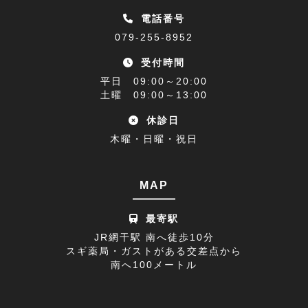
睡眠障害解消講座(1)
2023年01月(9)
電話番号
079-255-8952
乗り物酔い(1)
2022年12月(9)
受付時間
アクセス(1)
2022年11月(9)
平日 09:00～20:00
難聴(1)
土曜 09:00～13:00
2022年10月(9)
休診日
腰椎椎間板ヘルニア(1)
2022年09月(9)
木曜・日曜・祝日
休診日のお知らせ(1)
2022年08月(8)
不眠症(1)
2022年07月(15)
MAP
足の付け根(1)
2022年06月(12)
最寄駅
首の痛み(2)
2022年05月(11)
JR網干駅 南へ徒歩10分
スギ薬局・ガストがある交差点から
寒暖差疲労(1)
2022年04月(8)
南へ100メートル
膝の痛み(1)
2022年03月(9)