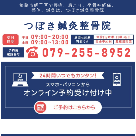
姫路市網干区で腰痛、肩こり、坐骨神経痛、
整体、鍼灸は、つぼき鍼灸整骨院
つぼき鍼灸整骨院