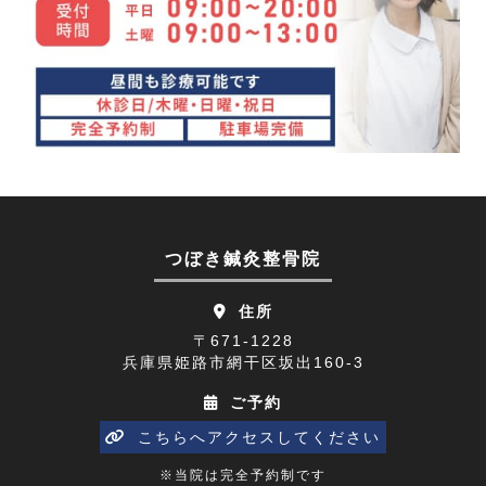
眼精疲労(1)
2023年12月(4)
講座(3)
2023年11月(4)
頭痛(3)
2023年10月(7)
首こり(1)
2023年09月(9)
肩の痛み(2)
2023年08月(10)
顔面神経麻痺(2)
2023年07月(9)
つぼき鍼灸整骨院
四十肩(1)
2023年06月(9)
住所
リニューアルオープン(2)
2023年05月(9)
〒671-1228
兵庫県姫路市網干区坂出160-3
五十肩(7)
2023年04月(8)
ご予約
ひめじプレミアム商品券(1)
2023年03月(10)
こちらへアクセスしてください
寒暖差(1)
2023年02月(8)
※当院は完全予約制です