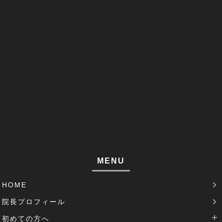
改善事例(1)
足のしびれ(3)
足がつる(3)
寝違い(4)
左腕のだるさ(1)
巻き肩(1)
筋肉痛(1)
足裏の痛み(1)
MENU
腱鞘炎(2)
HOME
足のむくみ(2)
院長プロフィール
腰部脊柱管狭窄症(3)
初めての方へ