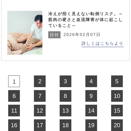
冷えが招く見えない転倒リスク。～
筋肉の硬さと血流障害が体に起こし
ていること～
2026年02月07日
日付
詳しくはこちらより
2
3
4
5
1
6
7
8
9
10
11
12
13
14
15
16
17
18
19
20