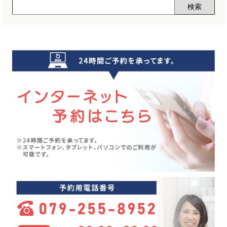
声(12)
2024年11月(5)
睡眠改善講座(2)
2024年10月(5)
クーラー病(5)
2024年09月(5)
気象病(6)
2024年08月(7)
膝痛(5)
2024年07月(5)
五月病(3)
2024年06月(7)
シンスプリント(1)
2024年05月(6)
寝違え(1)
2024年04月(8)
めまい(3)
2024年03月(4)
変形性股関節症(7)
2024年02月(4)
ぎっくり背中(1)
2024年01月(4)