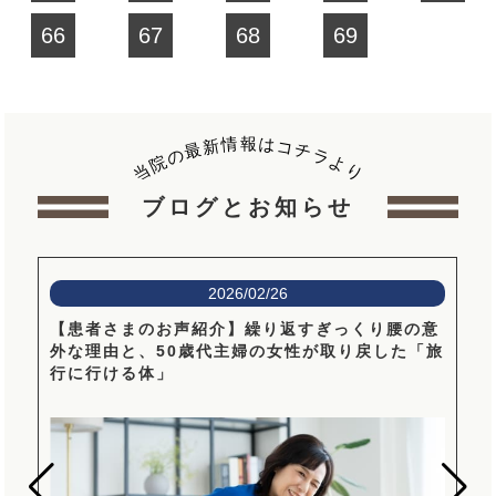
66
67
68
69
報
情
は
新
コ
最
チ
の
ラ
院
よ
当
り
ブログとお知らせ
2026/02/26
ご
【患者さまのお声紹介】繰り返すぎっくり腰の意
外な理由と、50歳代主婦の女性が取り戻した「旅
行に行ける体」