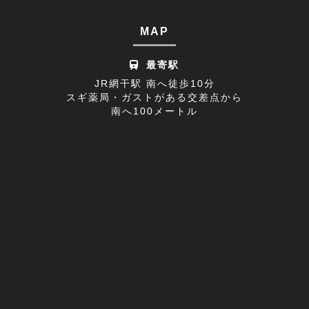
不眠症(1)
2022年07月(15)
MAP
足の付け根(1)
2022年06月(12)
最寄駅
首の痛み(2)
2022年05月(11)
JR網干駅 南へ徒歩10分
スギ薬局・ガストがある交差点から
寒暖差疲労(1)
2022年04月(8)
南へ100メートル
膝の痛み(1)
2022年03月(9)
改善事例(1)
足のしびれ(3)
足がつる(3)
寝違い(4)
左腕のだるさ(1)
巻き肩(1)