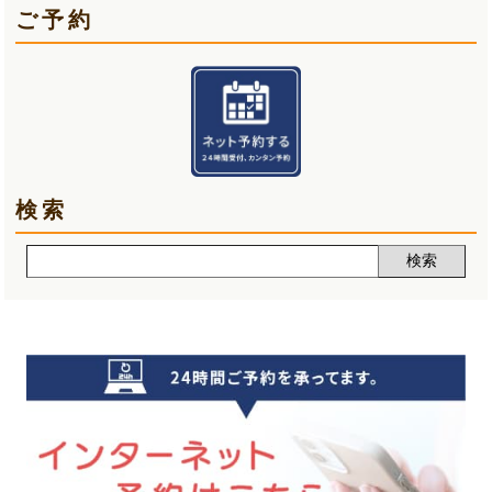
ご予約
手首の痛み(3)
2025年04月(6)
顎関節症(3)
2025年03月(5)
熱中症(5)
2025年02月(5)
夏バテ(3)
2025年01月(6)
検索
肩痛(2)
2024年12月(5)
声(12)
2024年11月(5)
睡眠改善講座(2)
2024年10月(5)
クーラー病(5)
2024年09月(5)
気象病(6)
2024年08月(7)
膝痛(5)
2024年07月(5)
五月病(3)
2024年06月(7)