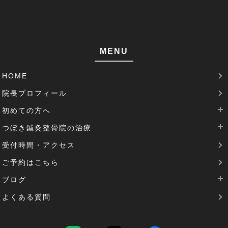
筋肉痛(1)
足裏の痛み(1)
MENU
腱鞘炎(2)
HOME
足のむくみ(2)
院長プロフィール
腰部脊柱管狭窄症(3)
初めての方へ
パーキンソン病(1)
つぼき鍼灸整骨院の治療
当院は完全予約制です
受付時間・アクセス
治療費について
腰痛治療
機能性胃炎(1)
ご予約はこちら
SDGsの取り組み
肩こりの治療
反り腰(2)
ブログ
花粉症の治療
患者様の声(1)
よくある質問
逆子治療
最新のブログ
圧迫骨折(1)
坐骨神経痛の治療
過去のブログ