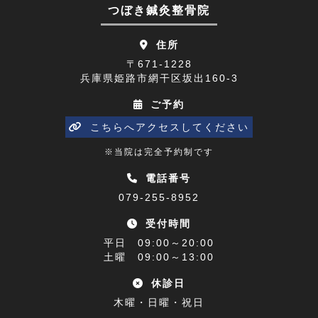
つぼき鍼灸整骨院
四十肩(1)
2023年06月(9)
住所
リニューアルオープン(2)
2023年05月(9)
〒671-1228
兵庫県姫路市網干区坂出160-3
五十肩(7)
2023年04月(8)
ご予約
ひめじプレミアム商品券(1)
2023年03月(10)
こちらへアクセスしてください
寒暖差(1)
2023年02月(8)
※当院は完全予約制です
睡眠障害解消講座(1)
2023年01月(9)
電話番号
079-255-8952
乗り物酔い(1)
2022年12月(9)
受付時間
アクセス(1)
2022年11月(9)
平日 09:00～20:00
難聴(1)
土曜 09:00～13:00
2022年10月(9)
休診日
腰椎椎間板ヘルニア(1)
2022年09月(9)
木曜・日曜・祝日
休診日のお知らせ(1)
2022年08月(8)