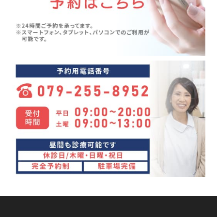
シンスプリント(1)
2024年05月(6)
寝違え(1)
2024年04月(8)
めまい(3)
2024年03月(4)
変形性股関節症(7)
2024年02月(4)
ぎっくり背中(1)
2024年01月(4)
眼精疲労(1)
2023年12月(4)
講座(3)
2023年11月(4)
頭痛(3)
2023年10月(7)
首こり(1)
2023年09月(9)
肩の痛み(2)
2023年08月(10)
顔面神経麻痺(2)
2023年07月(9)