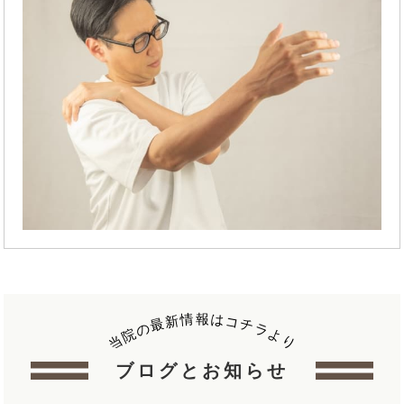
報
情
は
新
コ
最
チ
の
ラ
院
よ
当
り
ブログとお知らせ