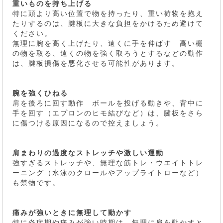
重いものを持ち上げる
特に頭より高い位置で物を持ったり、重い荷物を抱え
たりするのは、腱板に大きな負担をかけるため避けて
ください。
無理に腕を高く上げたり、遠くに手を伸ばす 高い棚
の物を取る、遠くの物を強く取ろうとするなどの動作
は、腱板損傷を悪化させる可能性があります。
腕を強くひねる
肩を後ろに回す動作 ボールを投げる動きや、背中に
手を回す（エプロンのヒモ結びなど）は、腱板をさら
に傷つける原因になるので控えましょう。
肩まわりの過度なストレッチや激しい運動
強すぎるストレッチや、無理な筋トレ・ウエイトトレ
ーニング（水泳のクロールやアップライトローなど）
も禁物です。
痛みが強いときに無理して動かす
特に炎症期や痛みが強い時期は、無理に肩を動かすと