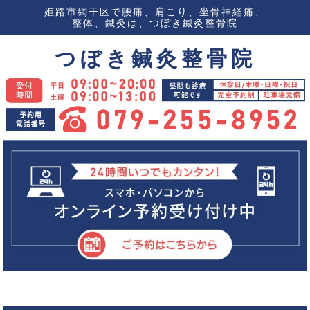
姫路市網干区で腰痛、肩こり、坐骨神経痛、
整体、鍼灸は、つぼき鍼灸整骨院
つぼき鍼灸整骨院