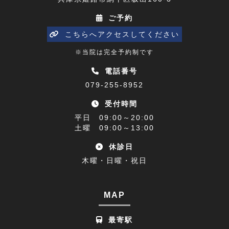
五十肩(7)
2023年04月(8)
ご予約
ひめじプレミアム商品券(1)
2023年03月(10)
こちらへアクセスしてください
寒暖差(1)
2023年02月(8)
※当院は完全予約制です
睡眠障害解消講座(1)
2023年01月(9)
電話番号
079-255-8952
乗り物酔い(1)
2022年12月(9)
受付時間
アクセス(1)
2022年11月(9)
平日 09:00～20:00
難聴(1)
土曜 09:00～13:00
2022年10月(9)
休診日
腰椎椎間板ヘルニア(1)
2022年09月(9)
木曜・日曜・祝日
休診日のお知らせ(1)
2022年08月(8)
不眠症(1)
2022年07月(15)
MAP
足の付け根(1)
2022年06月(12)
最寄駅