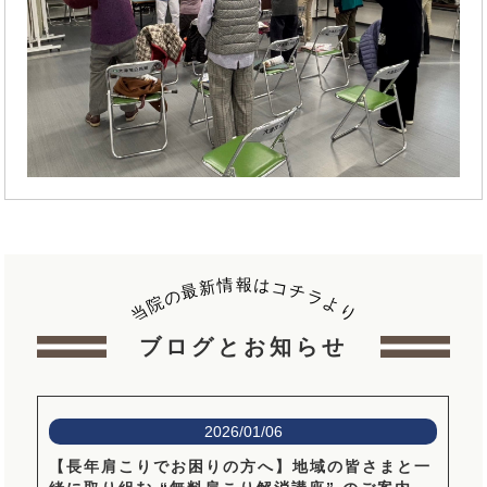
報
情
は
新
コ
最
チ
の
ラ
院
よ
当
り
ブログとお知らせ
2026/01/06
【長年肩こりでお困りの方へ】地域の皆さまと一