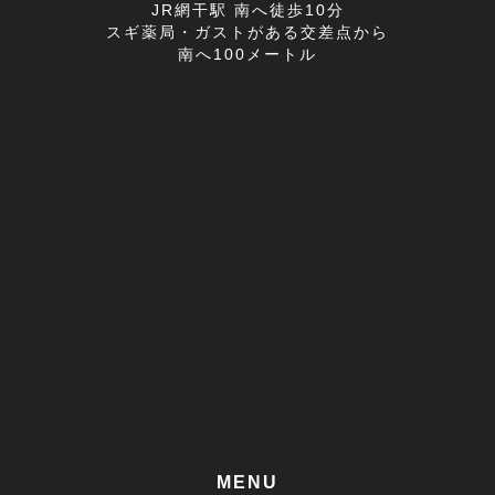
首の痛み(2)
2022年05月(11)
JR網干駅 南へ徒歩10分
スギ薬局・ガストがある交差点から
寒暖差疲労(1)
2022年04月(8)
南へ100メートル
膝の痛み(1)
2022年03月(9)
改善事例(1)
足のしびれ(3)
足がつる(3)
寝違い(4)
左腕のだるさ(1)
巻き肩(1)
筋肉痛(1)
足裏の痛み(1)
MENU