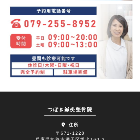
めまい(3)
2024年03月(4)
変形性股関節症(7)
2024年02月(4)
ぎっくり背中(1)
2024年01月(4)
眼精疲労(1)
2023年12月(4)
講座(3)
2023年11月(4)
頭痛(3)
2023年10月(7)
首こり(1)
2023年09月(9)
肩の痛み(2)
2023年08月(10)
顔面神経麻痺(2)
2023年07月(9)
つぼき鍼灸整骨院
四十肩(1)
2023年06月(9)
住所
リニューアルオープン(2)
2023年05月(9)
〒671-1228
兵庫県姫路市網干区坂出160-3