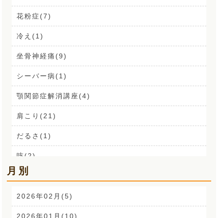
花粉症(7)
冷え(1)
坐骨神経痛(9)
シーバー病(1)
顎関節症解消講座(4)
肩こり(21)
だるさ(1)
咳(2)
月別
肩こり解消講座(14)
お声(1)
2026年02月(5)
CSR活動(24)
2026年01月(10)