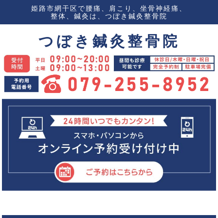
姫路市網干区で腰痛、肩こり、坐骨神経痛、
整体、鍼灸は、つぼき鍼灸整骨院
つぼき鍼灸整骨院