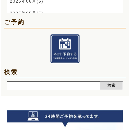
来院なさる患者さまへ(1)
2025年06月(5)
O脚(2)
2025年05月(5)
ご予約
手首の痛み(3)
2025年04月(6)
顎関節症(3)
2025年03月(5)
熱中症(5)
2025年02月(5)
夏バテ(3)
2025年01月(6)
検索
肩痛(2)
2024年12月(5)
声(12)
2024年11月(5)
睡眠改善講座(2)
2024年10月(5)
クーラー病(5)
2024年09月(5)
気象病(6)
2024年08月(7)