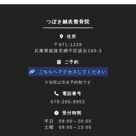
肩の痛み(2)
2023年08月(10)
顔面神経麻痺(2)
2023年07月(9)
つぼき鍼灸整骨院
四十肩(1)
2023年06月(9)
住所
リニューアルオープン(2)
2023年05月(9)
〒671-1228
兵庫県姫路市網干区坂出160-3
五十肩(7)
2023年04月(8)
ご予約
ひめじプレミアム商品券(1)
2023年03月(10)
こちらへアクセスしてください
寒暖差(1)
2023年02月(8)
※当院は完全予約制です
睡眠障害解消講座(1)
2023年01月(9)
電話番号
079-255-8952
乗り物酔い(1)
2022年12月(9)
受付時間
アクセス(1)
2022年11月(9)
平日 09:00～20:00
難聴(1)
土曜 09:00～13:00
2022年10月(9)