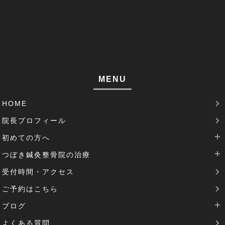
左腕のだるさ(1)
巻き肩(1)
筋肉痛(1)
足裏の痛み(1)
MENU
腱鞘炎(2)
HOME
足のむくみ(2)
院長プロフィール
腰部脊柱管狭窄症(3)
初めての方へ
パーキンソン病(1)
つぼき鍼灸整骨院の治療
当院は完全予約制です
受付時間・アクセス
治療費について
腰痛治療
機能性胃炎(1)
ご予約はこちら
SDGsの取り組み
肩こりの治療
反り腰(2)
ブログ
花粉症の治療
患者様の声(1)
よくある質問
逆子治療
最新のブログ