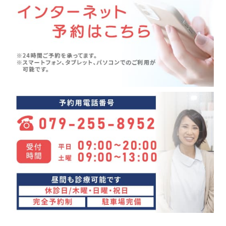
膝痛(5)
2024年07月(5)
五月病(3)
2024年06月(7)
シンスプリント(1)
2024年05月(6)
寝違え(1)
2024年04月(8)
めまい(3)
2024年03月(4)
変形性股関節症(7)
2024年02月(4)
ぎっくり背中(1)
2024年01月(4)
眼精疲労(1)
2023年12月(4)
講座(3)
2023年11月(4)
頭痛(3)
2023年10月(7)
首こり(1)
2023年09月(9)