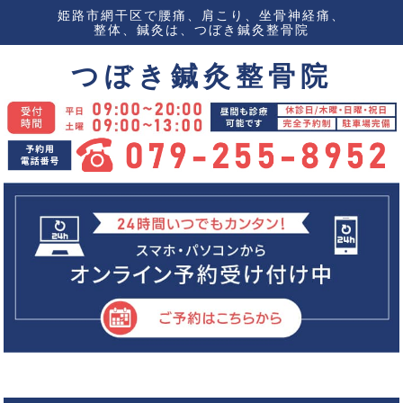
姫路市網干区で腰痛、肩こり、坐骨神経痛、
整体、鍼灸は、つぼき鍼灸整骨院
つぼき鍼灸整骨院