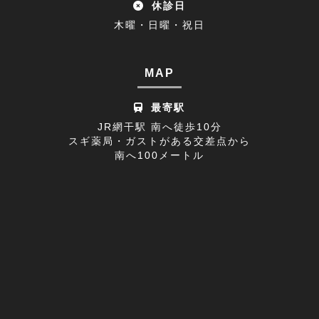
休診日
腰椎椎間板ヘルニア(1)
2022年09月(9)
木曜・日曜・祝日
休診日のお知らせ(1)
2022年08月(8)
不眠症(1)
2022年07月(15)
MAP
足の付け根(1)
2022年06月(12)
最寄駅
首の痛み(2)
2022年05月(11)
JR網干駅 南へ徒歩10分
スギ薬局・ガストがある交差点から
寒暖差疲労(1)
2022年04月(8)
南へ100メートル
膝の痛み(1)
2022年03月(9)
改善事例(1)
足のしびれ(3)
足がつる(3)
寝違い(4)