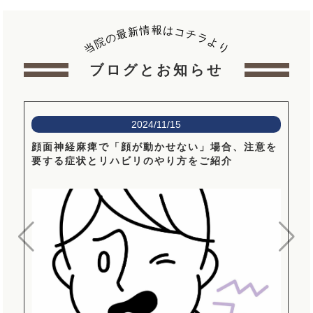
報
情
は
新
コ
最
チ
の
ラ
院
よ
当
り
ブログとお知らせ
2024/11/15
顔面神経麻痺で「顔が動かせない」場合、注意を
要する症状とリハビリのやり方をご紹介