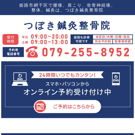
姫路市網干区で腰痛、肩こり、坐骨神経痛、
整体、鍼灸は、つぼき鍼灸整骨院
つぼき鍼灸整骨院