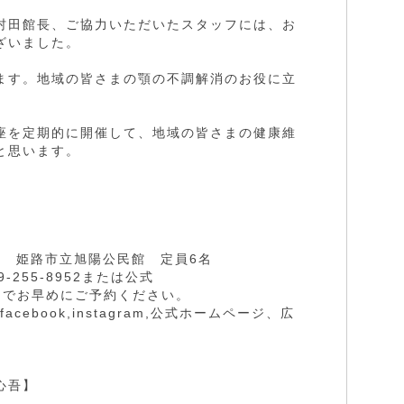
村田館長、ご協力いただいたスタッフには、お
ざいました。
ます。地域の皆さまの顎の不調解消のお役に立
座を定期的に開催して、地域の皆さまの健康維
と思います。
6:00 姫路市立旭陽公民館 定員6名
255-8952または公式
までお早めにご予約ください。
cebook,instagram,公式ホームページ、広
。
心吾】