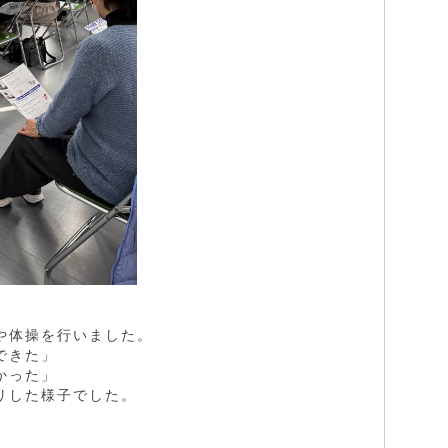
や体操を行いました。
できた」
かった」
リした様子でした。