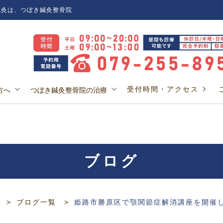
灸は、つぼき鍼灸整骨院
受付時間・アクセス
方へ
つぼき鍼灸整骨院の治療
ブログ
ブログ一覧
姫路市勝原区で顎関節症解消講座を開催