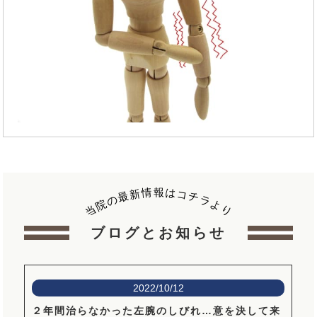
報
情
は
新
コ
最
チ
の
ラ
院
よ
当
り
ブログとお知らせ
2022/10/12
２年間治らなかった左腕のしびれ…意を決して来