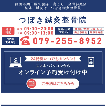
姫路市網干区で腰痛、肩こり、坐骨神経痛、
整体、鍼灸は、つぼき鍼灸整骨院
つぼき鍼灸整骨院