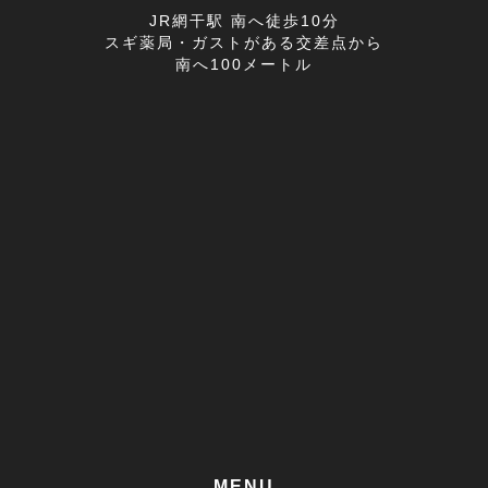
首の痛み(2)
2022年05月(11)
JR網干駅 南へ徒歩10分
スギ薬局・ガストがある交差点から
寒暖差疲労(1)
2022年04月(8)
南へ100メートル
膝の痛み(1)
2022年03月(9)
改善事例(1)
足のしびれ(3)
足がつる(3)
寝違い(4)
左腕のだるさ(1)
巻き肩(1)
筋肉痛(1)
足裏の痛み(1)
MENU