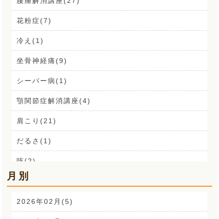
腰痛解消講座(27)
花粉症(7)
冷え(1)
坐骨神経痛(9)
シーバー病(1)
顎関節症解消講座(4)
肩こり(21)
だるさ(1)
咳(2)
月別
肩こり解消講座(14)
お声(1)
2026年02月(5)