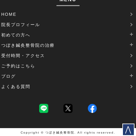
腱鞘炎(2)
HOME
足のむくみ(2)
院長プロフィール
腰部脊柱管狭窄症(3)
初めての方へ
パーキンソン病(1)
つぼき鍼灸整骨院の治療
当院は完全予約制です
受付時間・アクセス
治療費について
腰痛治療
機能性胃炎(1)
ご予約はこちら
SDGsの取り組み
肩こりの治療
反り腰(2)
ブログ
花粉症の治療
患者様の声(1)
よくある質問
逆子治療
最新のブログ
圧迫骨折(1)
坐骨神経痛の治療
過去のブログ
深呼吸(1)
頭痛の治療
首痛(2)
夜泣き(1)
Copyright © つぼき鍼灸整骨院. All rights reserved.