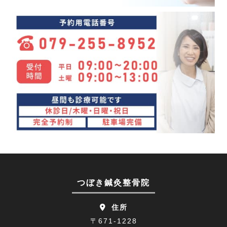
めまい(3)
2024年03月(4)
変形性股関節症(7)
2024年02月(4)
ぎっくり背中(1)
2024年01月(4)
眼精疲労(1)
2023年12月(4)
講座(3)
2023年11月(4)
頭痛(3)
2023年10月(7)
首こり(1)
2023年09月(9)
肩の痛み(2)
2023年08月(10)
顔面神経麻痺(2)
2023年07月(9)
つぼき鍼灸整骨院
四十肩(1)
2023年06月(9)
住所
リニューアルオープン(2)
2023年05月(9)
〒671-1228