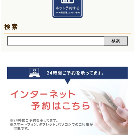
熱中症(5)
2025年02月(5)
夏バテ(3)
2025年01月(6)
検索
肩痛(2)
2024年12月(5)
声(12)
2024年11月(5)
睡眠改善講座(2)
2024年10月(5)
クーラー病(5)
2024年09月(5)
気象病(6)
2024年08月(7)
膝痛(5)
2024年07月(5)
五月病(3)
2024年06月(7)
シンスプリント(1)
2024年05月(6)
寝違え(1)
2024年04月(8)