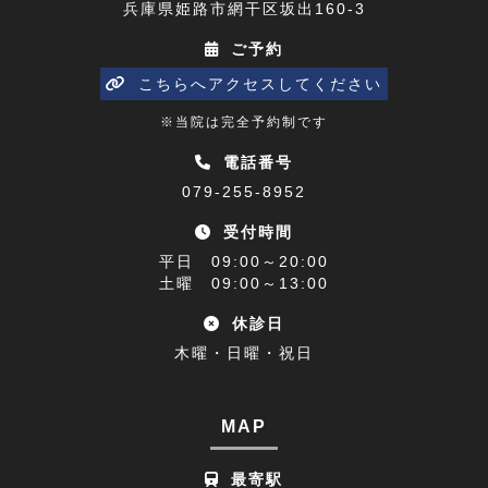
兵庫県姫路市網干区坂出160-3
五十肩(7)
2023年04月(8)
ご予約
ひめじプレミアム商品券(1)
2023年03月(10)
こちらへアクセスしてください
寒暖差(1)
2023年02月(8)
※当院は完全予約制です
睡眠障害解消講座(1)
2023年01月(9)
電話番号
079-255-8952
乗り物酔い(1)
2022年12月(9)
受付時間
アクセス(1)
2022年11月(9)
平日 09:00～20:00
難聴(1)
土曜 09:00～13:00
2022年10月(9)
休診日
腰椎椎間板ヘルニア(1)
2022年09月(9)
木曜・日曜・祝日
休診日のお知らせ(1)
2022年08月(8)
不眠症(1)
2022年07月(15)
MAP
足の付け根(1)
2022年06月(12)
最寄駅