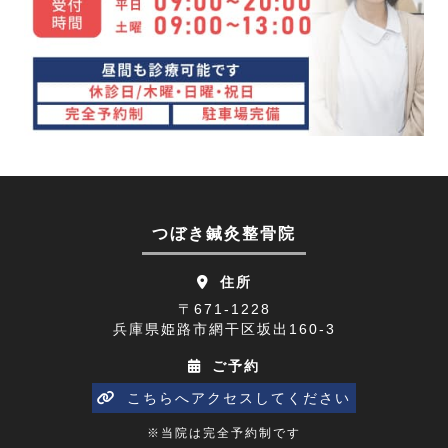
眼精疲労(1)
2023年12月(4)
講座(3)
2023年11月(4)
頭痛(3)
2023年10月(7)
首こり(1)
2023年09月(9)
肩の痛み(2)
2023年08月(10)
顔面神経麻痺(2)
2023年07月(9)
つぼき鍼灸整骨院
四十肩(1)
2023年06月(9)
住所
リニューアルオープン(2)
2023年05月(9)
〒671-1228
兵庫県姫路市網干区坂出160-3
五十肩(7)
2023年04月(8)
ご予約
ひめじプレミアム商品券(1)
2023年03月(10)
こちらへアクセスしてください
寒暖差(1)
2023年02月(8)
※当院は完全予約制です