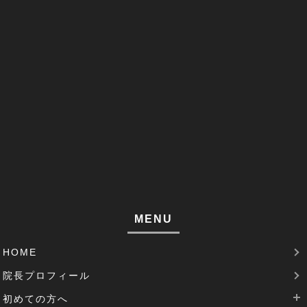
改善事例(1)
足のしびれ(3)
足がつる(3)
寝違い(4)
左腕のだるさ(1)
巻き肩(1)
筋肉痛(1)
足裏の痛み(1)
MENU
腱鞘炎(2)
HOME
足のむくみ(2)
院長プロフィール
腰部脊柱管狭窄症(3)
初めての方へ