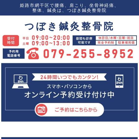
姫路市網干区で腰痛、肩こり、坐骨神経痛、
整体、鍼灸は、つぼき鍼灸整骨院
つぼき鍼灸整骨院