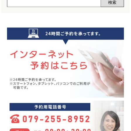
声(12)
2024年11月(5)
睡眠改善講座(2)
2024年10月(5)
クーラー病(5)
2024年09月(5)
気象病(6)
2024年08月(7)
膝痛(5)
2024年07月(5)
五月病(3)
2024年06月(7)
シンスプリント(1)
2024年05月(6)
寝違え(1)
2024年04月(8)
めまい(3)
2024年03月(4)
変形性股関節症(7)
2024年02月(4)
ぎっくり背中(1)
2024年01月(4)