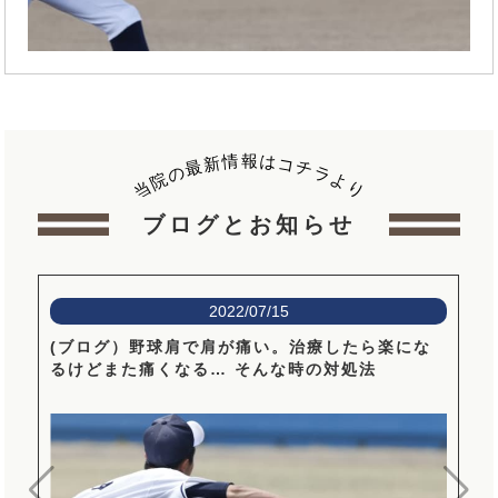
報
情
は
新
コ
最
チ
の
ラ
院
よ
当
り
ブログとお知らせ
2022/07/15
(ブログ）野球肩で肩が痛い。治療したら楽にな
るけどまた痛くなる… そんな時の対処法