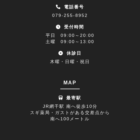
睡眠障害解消講座(1)
2023年01月(9)
電話番号
079-255-8952
乗り物酔い(1)
2022年12月(9)
受付時間
アクセス(1)
2022年11月(9)
平日 09:00～20:00
難聴(1)
土曜 09:00～13:00
2022年10月(9)
休診日
腰椎椎間板ヘルニア(1)
2022年09月(9)
木曜・日曜・祝日
休診日のお知らせ(1)
2022年08月(8)
不眠症(1)
2022年07月(15)
MAP
足の付け根(1)
2022年06月(12)
最寄駅
首の痛み(2)
2022年05月(11)
JR網干駅 南へ徒歩10分
スギ薬局・ガストがある交差点から
寒暖差疲労(1)
2022年04月(8)
南へ100メートル
膝の痛み(1)
2022年03月(9)