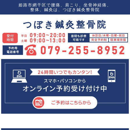
姫路市網干区で腰痛、肩こり、坐骨神経痛、
整体、鍼灸は、つぼき鍼灸整骨院
つぼき鍼灸整骨院