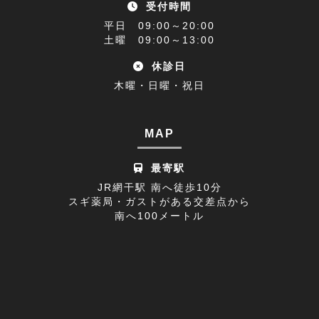
受付時間
アクセス(1)
2022年11月(9)
平日 09:00～20:00
難聴(1)
土曜 09:00～13:00
2022年10月(9)
休診日
腰椎椎間板ヘルニア(1)
2022年09月(9)
木曜・日曜・祝日
休診日のお知らせ(1)
2022年08月(8)
不眠症(1)
2022年07月(15)
MAP
足の付け根(1)
2022年06月(12)
最寄駅
首の痛み(2)
2022年05月(11)
JR網干駅 南へ徒歩10分
スギ薬局・ガストがある交差点から
寒暖差疲労(1)
2022年04月(8)
南へ100メートル
膝の痛み(1)
2022年03月(9)
改善事例(1)
足のしびれ(3)