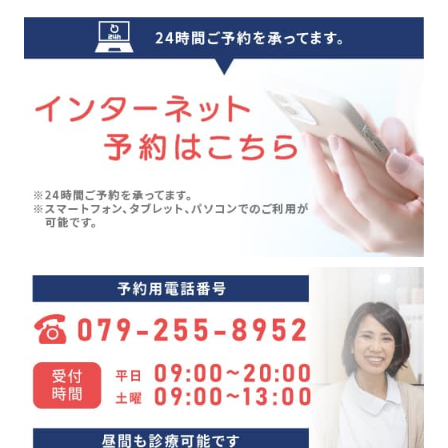
クーラー病(5)
2024年09月(5)
気象病(6)
2024年08月(7)
膝痛(5)
2024年07月(5)
五月病(3)
2024年06月(7)
シンスプリント(1)
2024年05月(6)
寝違え(1)
2024年04月(8)
めまい(3)
2024年03月(4)
変形性股関節症(7)
2024年02月(4)
ぎっくり背中(1)
2024年01月(4)
眼精疲労(1)
2023年12月(4)
講座(3)
2023年11月(4)