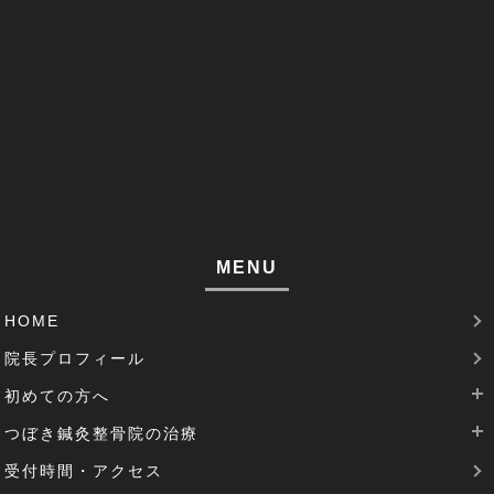
足がつる(3)
寝違い(4)
左腕のだるさ(1)
巻き肩(1)
筋肉痛(1)
足裏の痛み(1)
MENU
腱鞘炎(2)
HOME
足のむくみ(2)
院長プロフィール
腰部脊柱管狭窄症(3)
初めての方へ
パーキンソン病(1)
つぼき鍼灸整骨院の治療
当院は完全予約制です
受付時間・アクセス
治療費について
腰痛治療
機能性胃炎(1)