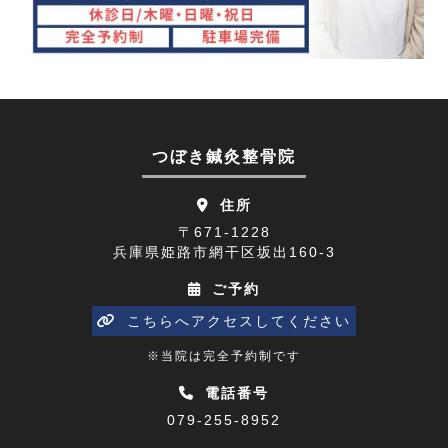
頭痛(3)
2023年10月(7)
首こり(1)
2023年09月(9)
肩の痛み(2)
2023年08月(10)
顔面神経麻痺(2)
2023年07月(9)
つぼき鍼灸整骨院
四十肩(1)
2023年06月(9)
住所
リニューアルオープン(2)
2023年05月(9)
〒671-1228
兵庫県姫路市網干区坂出160-3
五十肩(7)
2023年04月(8)
ご予約
ひめじプレミアム商品券(1)
2023年03月(10)
こちらへアクセスしてください
寒暖差(1)
2023年02月(8)
※当院は完全予約制です
睡眠障害解消講座(1)
2023年01月(9)
電話番号
079-255-8952
乗り物酔い(1)
2022年12月(9)