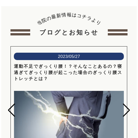
報
情
は
新
コ
最
チ
の
ラ
院
よ
当
り
ブログとお知らせ
2023/05/27
ま
運動不足でぎっくり腰！？そんなことあるの？寝
し
過ぎてぎっくり腰が起こった場合のぎっくり腰ス
トレッチとは？