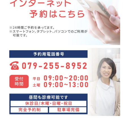
五月病(3)
2024年06月(7)
シンスプリント(1)
2024年05月(6)
寝違え(1)
2024年04月(8)
めまい(3)
2024年03月(4)
変形性股関節症(7)
2024年02月(4)
ぎっくり背中(1)
2024年01月(4)
眼精疲労(1)
2023年12月(4)
講座(3)
2023年11月(4)
頭痛(3)
2023年10月(7)
首こり(1)
2023年09月(9)
肩の痛み(2)
2023年08月(10)