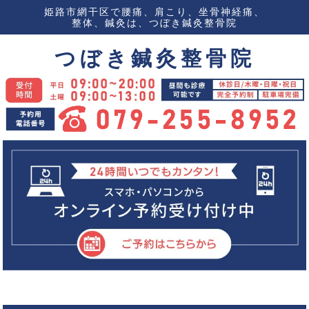
姫路市網干区で腰痛、肩こり、坐骨神経痛、
整体、鍼灸は、つぼき鍼灸整骨院
つぼき鍼灸整骨院