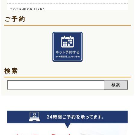
O脚(2)
2025年05月(5)
ご予約
手首の痛み(3)
2025年04月(6)
顎関節症(3)
2025年03月(5)
熱中症(5)
2025年02月(5)
夏バテ(3)
2025年01月(6)
検索
肩痛(2)
2024年12月(5)
声(12)
2024年11月(5)
睡眠改善講座(2)
2024年10月(5)
クーラー病(5)
2024年09月(5)
気象病(6)
2024年08月(7)
膝痛(5)
2024年07月(5)