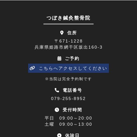
顔面神経麻痺(2)
2023年07月(9)
つぼき鍼灸整骨院
四十肩(1)
2023年06月(9)
住所
リニューアルオープン(2)
2023年05月(9)
〒671-1228
兵庫県姫路市網干区坂出160-3
五十肩(7)
2023年04月(8)
ご予約
ひめじプレミアム商品券(1)
2023年03月(10)
こちらへアクセスしてください
寒暖差(1)
2023年02月(8)
※当院は完全予約制です
睡眠障害解消講座(1)
2023年01月(9)
電話番号
079-255-8952
乗り物酔い(1)
2022年12月(9)
受付時間
アクセス(1)
2022年11月(9)
平日 09:00～20:00
難聴(1)
土曜 09:00～13:00
2022年10月(9)
休診日
腰椎椎間板ヘルニア(1)
2022年09月(9)