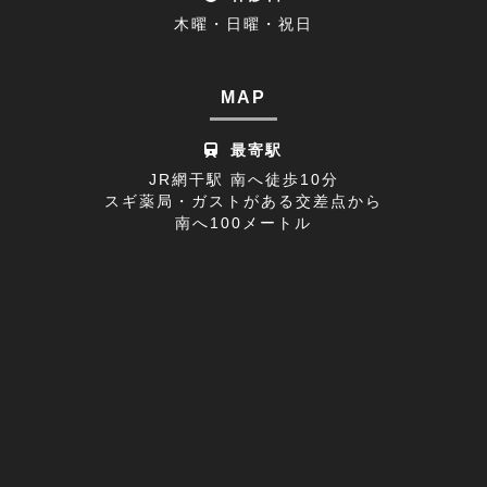
木曜・日曜・祝日
休診日のお知らせ(1)
2022年08月(8)
不眠症(1)
2022年07月(15)
MAP
足の付け根(1)
2022年06月(12)
最寄駅
首の痛み(2)
2022年05月(11)
JR網干駅 南へ徒歩10分
スギ薬局・ガストがある交差点から
寒暖差疲労(1)
2022年04月(8)
南へ100メートル
膝の痛み(1)
2022年03月(9)
改善事例(1)
足のしびれ(3)
足がつる(3)
寝違い(4)