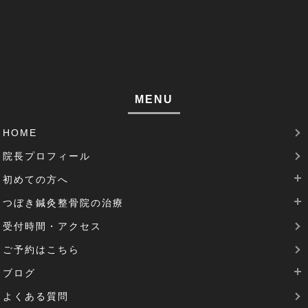
左腕のだるさ(1)
巻き肩(1)
筋肉痛(1)
足裏の痛み(1)
MENU
腱鞘炎(2)
HOME
足のむくみ(2)
院長プロフィール
腰部脊柱管狭窄症(3)
初めての方へ
パーキンソン病(1)
つぼき鍼灸整骨院の治療
当院は完全予約制です
受付時間・アクセス
治療費について
腰痛治療
機能性胃炎(1)
ご予約はこちら
SDGsの取り組み
肩こりの治療
反り腰(2)
ブログ
花粉症の治療
患者様の声(1)
よくある質問
逆子治療
最新のブログ