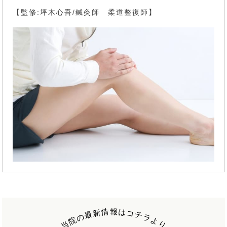
【監修:坪木心吾/鍼灸師 柔道整復師】
報
情
は
新
コ
最
チ
の
ラ
院
よ
当
り