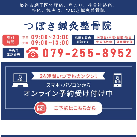
姫路市網干区で腰痛、肩こり、坐骨神経痛、
整体、鍼灸は、つぼき鍼灸整骨院
つぼき鍼灸整骨院