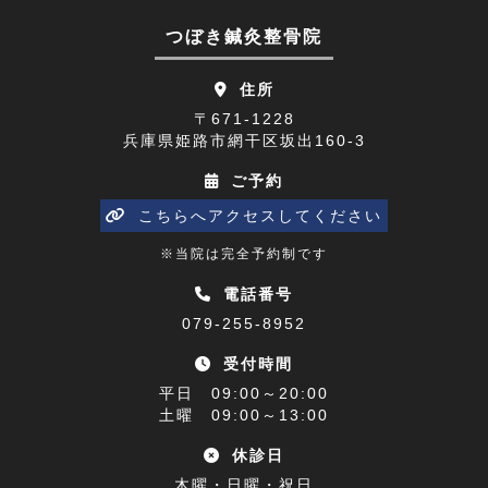
顔面神経麻痺(2)
2023年07月(9)
つぼき鍼灸整骨院
四十肩(1)
2023年06月(9)
住所
リニューアルオープン(2)
2023年05月(9)
〒671-1228
兵庫県姫路市網干区坂出160-3
五十肩(7)
2023年04月(8)
ご予約
ひめじプレミアム商品券(1)
2023年03月(10)
こちらへアクセスしてください
寒暖差(1)
2023年02月(8)
※当院は完全予約制です
睡眠障害解消講座(1)
2023年01月(9)
電話番号
079-255-8952
乗り物酔い(1)
2022年12月(9)
受付時間
アクセス(1)
2022年11月(9)
平日 09:00～20:00
難聴(1)
土曜 09:00～13:00
2022年10月(9)
休診日
腰椎椎間板ヘルニア(1)
2022年09月(9)
木曜・日曜・祝日