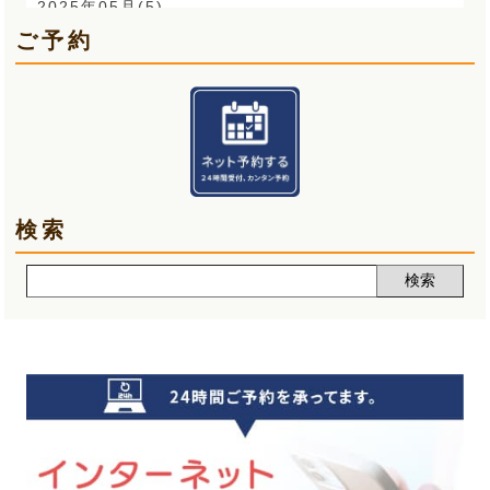
O脚(2)
2025年05月(5)
ご予約
手首の痛み(3)
2025年04月(6)
顎関節症(3)
2025年03月(5)
熱中症(5)
2025年02月(5)
夏バテ(3)
2025年01月(6)
検索
肩痛(2)
2024年12月(5)
声(12)
2024年11月(5)
睡眠改善講座(2)
2024年10月(5)
クーラー病(5)
2024年09月(5)
気象病(6)
2024年08月(7)
膝痛(5)
2024年07月(5)