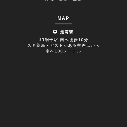
休診日のお知らせ(1)
2022年08月(8)
不眠症(1)
2022年07月(15)
MAP
足の付け根(1)
2022年06月(12)
最寄駅
首の痛み(2)
2022年05月(11)
JR網干駅 南へ徒歩10分
スギ薬局・ガストがある交差点から
寒暖差疲労(1)
2022年04月(8)
南へ100メートル
膝の痛み(1)
2022年03月(9)
改善事例(1)
足のしびれ(3)
足がつる(3)
寝違い(4)
左腕のだるさ(1)