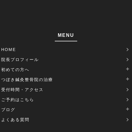
巻き肩(1)
筋肉痛(1)
足裏の痛み(1)
MENU
腱鞘炎(2)
HOME
足のむくみ(2)
院長プロフィール
腰部脊柱管狭窄症(3)
初めての方へ
パーキンソン病(1)
つぼき鍼灸整骨院の治療
当院は完全予約制です
受付時間・アクセス
治療費について
腰痛治療
機能性胃炎(1)
ご予約はこちら
SDGsの取り組み
肩こりの治療
反り腰(2)
ブログ
花粉症の治療
患者様の声(1)
よくある質問
逆子治療
最新のブログ
圧迫骨折(1)
坐骨神経痛の治療
過去のブログ