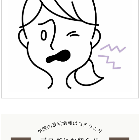
報
情
は
新
コ
最
チ
の
ラ
院
よ
当
り