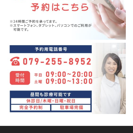
五月病(3)
2024年06月(7)
シンスプリント(1)
2024年05月(6)
寝違え(1)
2024年04月(8)
めまい(3)
2024年03月(4)
変形性股関節症(7)
2024年02月(4)
ぎっくり背中(1)
2024年01月(4)
眼精疲労(1)
2023年12月(4)
講座(3)
2023年11月(4)
頭痛(3)
2023年10月(7)
首こり(1)
2023年09月(9)
肩の痛み(2)
2023年08月(10)